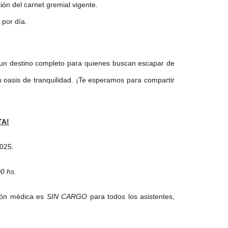
ión del carnet gremial vigente.
 por día.
un destino completo para quienes buscan escapar de
un oasis de tranquilidad. ¡Te esperamos para compartir
TA!
2025.
00 hs
.
sión médica es
SIN CARGO
para todos los asistentes,