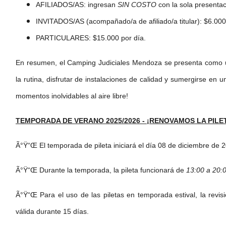
AFILIADOS/AS: ingresan
SIN COSTO
con la sola presentac
INVITADOS/AS (acompañado/a de afiliado/a titular): $6.000
PARTICULARES: $15.000 por día.
En resumen, el Camping Judiciales Mendoza se presenta como 
la rutina, disfrutar de instalaciones de calidad y sumergirse en 
momentos inolvidables al aire libre!
TEMPORADA DE VERANO 2025/2026 - ¡RENOVAMOS LA PILE
Ã°Ÿ“Œ El temporada de pileta iniciará el día 08 de diciembre de 
Ã°Ÿ“Œ Durante la temporada, la pileta funcionará de
13:00 a 20:
Ã°Ÿ“Œ Para el uso de las piletas en temporada estival, la revi
válida durante 15 días.